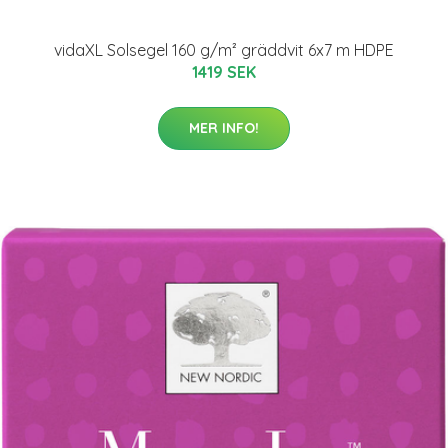
vidaXL Solsegel 160 g/m² gräddvit 6x7 m HDPE
1419 SEK
MER INFO!