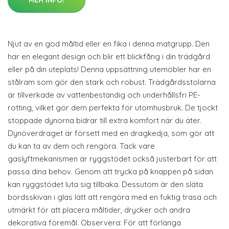
MER INFO!
Njut av en god måltid eller en fika i denna matgrupp. Den
har en elegant design och blir ett blickfång i din trädgård
eller på din uteplats! Denna uppsättning utemöbler har en
stålram som gör den stark och robust. Trädgårdsstolarna
är tillverkade av vattenbeständig och underhållsfri PE-
rotting, vilket gör dem perfekta för utomhusbruk. De tjockt
stoppade dynorna bidrar till extra komfort när du äter.
Dynöverdraget är försett med en dragkedja, som gör att
du kan ta av dem och rengöra. Tack vare
gaslyftmekanismen är ryggstödet också justerbart för att
passa dina behov. Genom att trycka på knappen på sidan
kan ryggstödet luta sig tillbaka. Dessutom är den släta
bordsskivan i glas lätt att rengöra med en fuktig trasa och
utmärkt för att placera måltider, drycker och andra
dekorativa föremål. Observera: För att förlänga