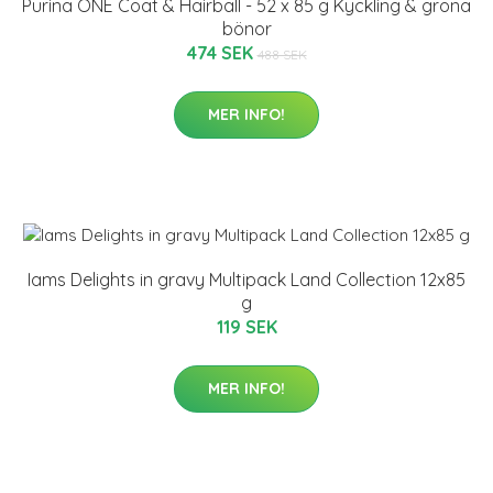
Purina ONE Coat & Hairball - 52 x 85 g Kyckling & gröna
bönor
474 SEK
488 SEK
MER INFO!
Iams Delights in gravy Multipack Land Collection 12x85
g
119 SEK
MER INFO!