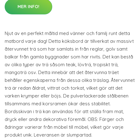
MER INFO!
Njut av en perfekt måltid med vänner och familj runt detta
matbord varje dag! Detta köksbord är tillverkat av massivt
återvunnet trä som har samlats in från reglar, golv samt
balkar från gamla byggnader som har rivits. Det kan bestå
av olika typer av trä såsom teak, lövträ, tropiskt trä,
mangoträ osv. Detta innebär att det återvunna träet
behåller egenskaperna från dessa olika träslag. Återvunnet
trä är redan åldrat, vittrat och torkat, vilket gör att det
varken krymper eller böjs. De pulverlackerade stålbenen
tillsammans med korsramen ökar dess stabilitet.
Bordsskivan i trä kan användas för att ställa fram mat,
dryck eller andra dekorativa föremål. OBS: Färger och
ådringar varierar från möbel till möbel, vilket gör varje
produkt unik. Leveransen är slumpartad.