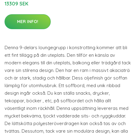
13309 SEK
MER INFO!
Denna 9-delars loungegrupp i konstrotting kommer att bli
ett fint tillägg på din uteplats. Den tillför en känsla av
modern elegans till din uteplats, balkong eller trädgård tack
vare sin stilrena design. Den har en ram i massivt akaciaträ
och är stark, stadig och hållbar. Dess oljefinish gör soffan
lämplig för utomhusbruk. Ett soffbord, med unik ribbad
design ingår också. Du kan ställa snacks, drycker,
tekoppar, böcker , etc, på soffbordet och hålla allt
väsentligt inom räckhåll. Denna uppsättning levereras med
mycket bekväma, tjockt vadderade sits- och ryggkuddar.
De lättskötta polyesteröverdragen kan också tas av och
tvättas. Dessutom, tack vare sin modulära design, kan alla