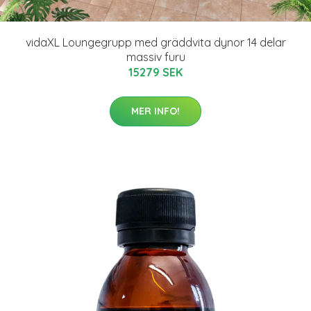
vidaXL Loungegrupp med gräddvita dynor 14 delar
massiv furu
15279 SEK
MER INFO!