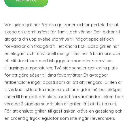
MER INFO!
Vår lyxiga grill har 6 stora grillzoner och är perfekt för att
skapa en utomhusfest för familj och vänner. Den bidrar till
att göra din upplevelse utomhus till något speciellt och
förvandlar din trädgård till ett andra kök! Gasolgrillen har
en elegant och funktionell design. Den har 6 brännare och
ett slitstarkt lock med inbyggd termometer som visar
tillagningstemperaturen. Två sidopaneler ger extra plats
för att göra såser till dina favoriträtter. En avtagbar
fettbehållare ingår också som är lätt att rengöra. Grillen är
tillverkad i slitstarka material och är mycket hållbar. Skåpet
undertill har gott om plats för att förvara andra saker. Tack
vare de 2 stadiga snurrhjulen är grillen lätt att flytta runt.
För att ansluta grillen till gasflaskan krävs en gasslang och
en ordentlig tryckregulator som inte ingår i leveransen.