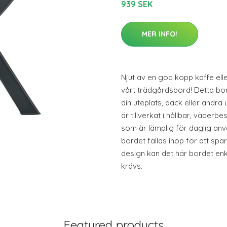
939 SEK
MER INFO!
Njut av en god kopp kaffe ell
vårt trädgårdsbord! Detta bor
din uteplats, däck eller andra
är tillverkat i hållbar, väderbe
som är lämplig för daglig anv
bordet fällas ihop för att spa
design kan det här bordet enke
krävs.
Featured products