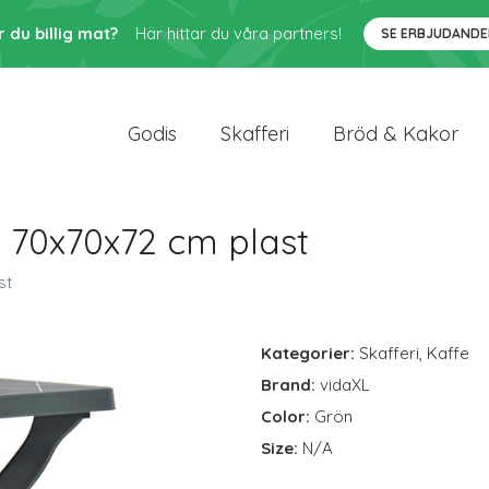
r du billig mat?
Här hittar du våra partners!
SE ERBJUDANDE
Godis
Skafferi
Bröd & Kakor
 70x70x72 cm plast
st
Kategorier:
Skafferi
,
Kaffe
Brand:
vidaXL
Color:
Grön
Size:
N/A