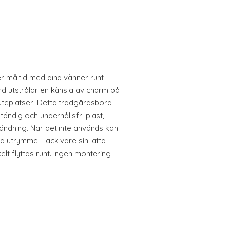
er måltid med dina vänner runt
d utstrålar en känsla av charm på
 uteplatser! Detta trädgårdsbord
ständig och underhållsfri plast,
ändning. När det inte används kan
ra utrymme. Tack vare sin lätta
lt flyttas runt. Ingen montering