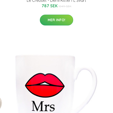
Le Creuset - Demi Kittel 1 L Svart
787 SEK
1049 SEK
MER INFO!