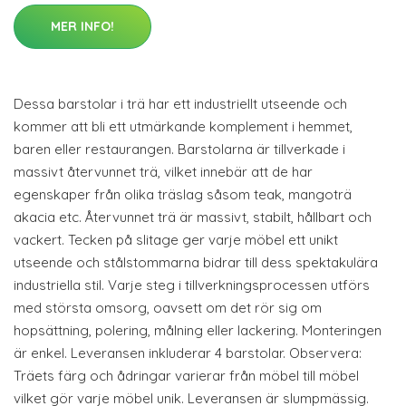
MER INFO!
Dessa barstolar i trä har ett industriellt utseende och
kommer att bli ett utmärkande komplement i hemmet,
baren eller restaurangen. Barstolarna är tillverkade i
massivt återvunnet trä, vilket innebär att de har
egenskaper från olika träslag såsom teak, mangoträ
akacia etc. Återvunnet trä är massivt, stabilt, hållbart och
vackert. Tecken på slitage ger varje möbel ett unikt
utseende och stålstommarna bidrar till dess spektakulära
industriella stil. Varje steg i tillverkningsprocessen utförs
med största omsorg, oavsett om det rör sig om
hopsättning, polering, målning eller lackering. Monteringen
är enkel. Leveransen inkluderar 4 barstolar. Observera:
Träets färg och ådringar varierar från möbel till möbel
vilket gör varje möbel unik. Leveransen är slumpmässig.