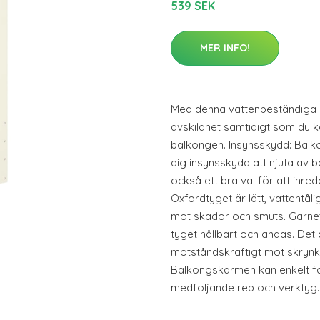
539 SEK
MER INFO!
Med denna vattenbeständiga 
avskildhet samtidigt som du k
balkongen. Insynsskydd: Balk
dig insynsskydd att njuta av b
också ett bra val för att inre
Oxfordtyget är lätt, vattentål
mot skador och smuts. Garne
tyget hållbart och andas. Det 
motståndskraftigt mot skrynkl
Balkongskärmen kan enkelt f
medföljande rep och verktyg.