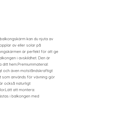
balkongskärm kan du njuta av
opplar av eller solar på
ongskärmen är perfekt för att ge
alkongen i avskildhet. Den är
da ditt hem.Premiummaterial:
igt och även motståndskraftigt
t som används för vävning gör
är också naturligt
or.Lätt att montera:
ästas i balkongen med