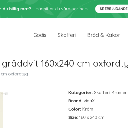
r du billig mat?
Här hittar du våra partners!
SE ERBJUDANDE
Godis
Skafferi
Bröd & Kakor
gräddvit 160x240 cm oxfordt
 cm oxfordtyg
Kategorier:
Skafferi
,
Krämer
Brand:
vidaXL
Color:
Kräm
Size:
160 x 240 cm