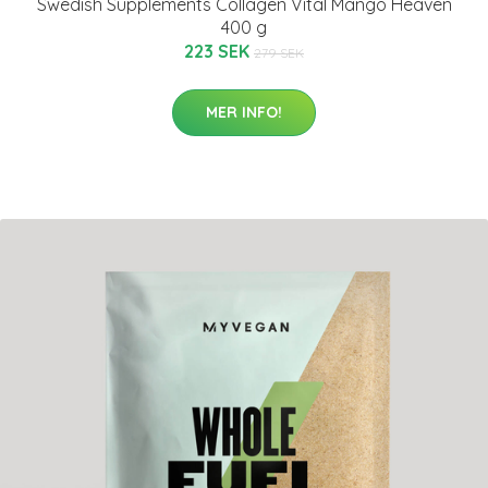
Swedish Supplements Collagen Vital Mango Heaven
400 g
223 SEK
279 SEK
MER INFO!