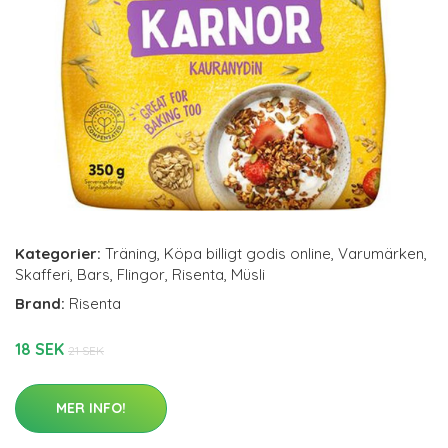
Kategorier:
Träning
,
Köpa billigt godis online
,
Varumärken
,
Skafferi
,
Bars
,
Flingor
,
Risenta
,
Müsli
Brand:
Risenta
18 SEK
21 SEK
MER INFO!