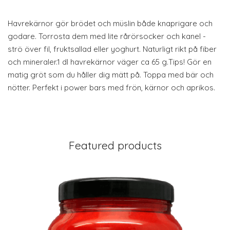
Havrekärnor gör brödet och müslin både knaprigare och
godare. Torrosta dem med lite rårörsocker och kanel -
strö över fil, fruktsallad eller yoghurt. Naturligt rikt på fiber
och mineraler.1 dl havrekärnor väger ca 65 g.Tips! Gör en
matig gröt som du håller dig mätt på. Toppa med bär och
nötter. Perfekt i power bars med frön, kärnor och aprikos.
Featured products