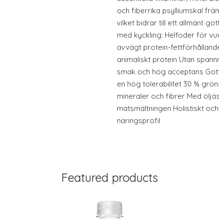
och fiberrika psylliumskal fr
vilket bidrar till ett allmänt 
med kyckling: Helfoder för vu
avvägt protein-fettförhållan
animaliskt protein Utan spann
smak och hög acceptans Gott k
en hög tolerabilitet 30 % grö
mineraler och fibrer Med öljä
matsmältningen Holistiskt och
näringsprofil
Featured products