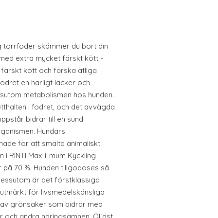
 torrfoder skämmer du bort din
 med extra mycket färskt kött -
 färskt kött och färska ätliga
odret en härligt läcker och
essutom metabolismen hos hunden.
thalten i fodret, och det avvägda
ppstår bidrar till en sund
rganismen. Hundars
ade för att smälta animaliskt
en i RINTI Max-i-mum Kyckling
r på 70 %. Hunden tillgodoses så
 Dessutom är det förstklassiga
 utmärkt för livsmedelskänsliga
r av grönsaker som bidrar med
ler och andra näringsämnen. Öljäst