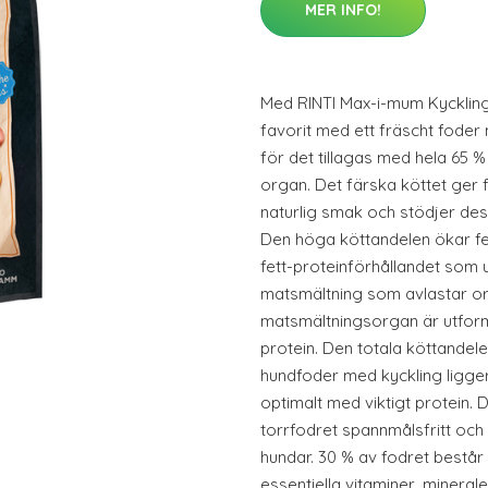
MER INFO!
Med RINTI Max-i-mum Kyckling
favorit med ett fräscht foder
för det tillagas med hela 65 %
organ. Det färska köttet ger f
naturlig smak och stödjer d
Den höga köttandelen ökar fet
fett-proteinförhållandet som u
matsmältning som avlastar o
matsmältningsorgan är utform
protein. Den totala köttandel
hundfoder med kyckling ligge
optimalt med viktigt protein.
torrfodret spannmålsfritt och
hundar. 30 % av fodret bestå
essentiella vitaminer, minera