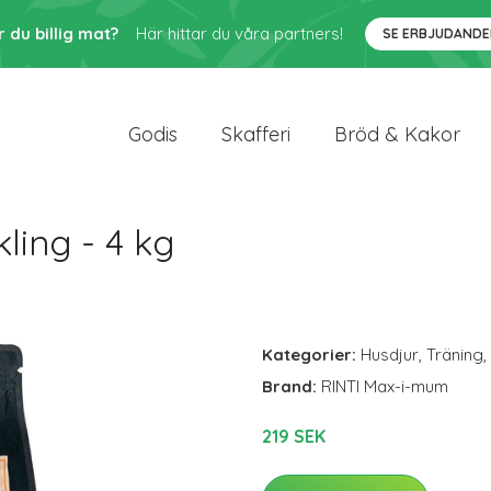
r du billig mat?
Här hittar du våra partners!
SE ERBJUDANDE
Godis
Skafferi
Bröd & Kakor
ling - 4 kg
Kategorier:
Husdjur
,
Träning
,
Brand:
RINTI Max-i-mum
219 SEK