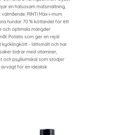
ämjar en hälsosam matsmältning,
gott välmående. RINTI Max-i-mum
xna hundar 70 % köttandel för ett
de och optimala mängder
mål: Potatis som ger en rejäl
ycklingkött - lättsmält och har
nsaker bidrar med vitaminer,
st och psylliumskal som stödjer
 avvägt för en idealisk