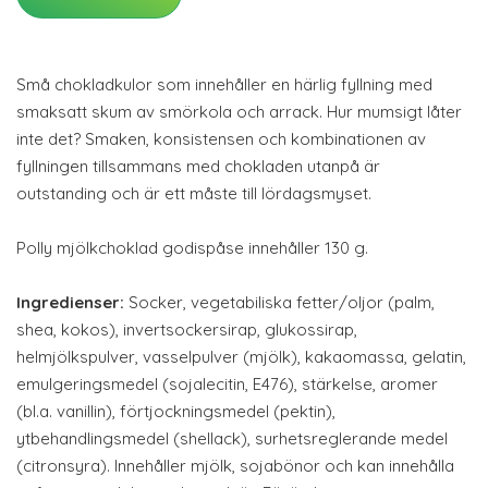
Små chokladkulor som innehåller en härlig fyllning med
smaksatt skum av smörkola och arrack. Hur mumsigt låter
inte det? Smaken, konsistensen och kombinationen av
fyllningen tillsammans med chokladen utanpå är
outstanding och är ett måste till lördagsmyset.
Polly mjölkchoklad godispåse innehåller 130 g.
Ingredienser:
Socker, vegetabiliska fetter/oljor (palm,
shea, kokos), invertsockersirap, glukossirap,
helmjölkspulver, vasselpulver (mjölk), kakaomassa, gelatin,
emulgeringsmedel (sojalecitin, E476), stärkelse, aromer
(bl.a. vanillin), förtjockningsmedel (pektin),
ytbehandlingsmedel (shellack), surhetsreglerande medel
(citronsyra). Innehåller mjölk, sojabönor och kan innehålla