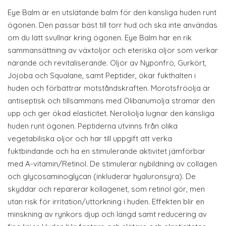
Eye Balm är en utslätande balm för den känsliga huden runt
ögonen. Den passar bäst till torr hud och ska inte användas
om du lätt svullnar kring ögonen. Eye Balm har en rik
sammansättning av växtoljor och eteriska oljor som verkar
närande och revitaliserande. Oljor av Nyponfrö, Gurkört,
Jojoba och Squalane, samt Peptider, ökar fukthalten i
huden och förbättrar motståndskraften. Morotsfröolja är
antiseptisk och tillsammans med Olibanumolja stramar den
upp och ger ökad elasticitet. Neroliolja lugnar den känsliga
huden runt ögonen. Peptiderna utvinns från olika
vegetabiliska oljor och har till uppgift att verka
fuktbindande och ha en stimulerande aktivitet jämförbar
med A-vitamin/Retinol. De stimulerar nybildning av collagen
och glycosaminoglycan (inkluderar hyaluronsyra). De
skyddar och reparerar kollagenet, som retinol gör, men
utan risk för irritation/uttorkning i huden. Effekten blir en
minskning av rynkors djup och längd samt reducering av