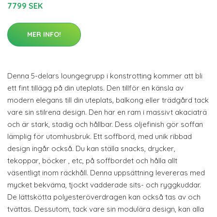
7799 SEK
MER INFO!
Denna 5-delars loungegrupp i konstrotting kommer att bli
ett fint tillägg på din uteplats. Den tillför en känsla av
modern elegans till din uteplats, balkong eller trädgård tack
vare sin stilrena design. Den har en ram i massivt akaciaträ
och är stark, stadig och hållbar. Dess oljefinish gör soffan
lämplig för utomhusbruk. Ett soffbord, med unik ribbad
design ingår också. Du kan ställa snacks, drycker,
tekoppar, böcker , etc, på soffbordet och hålla allt
väsentligt inom räckhåll. Denna uppsättning levereras med
mycket bekväma, tjockt vadderade sits- och ryggkuddar.
De lättskötta polyesteröverdragen kan också tas av och
tvättas. Dessutom, tack vare sin modulära design, kan alla