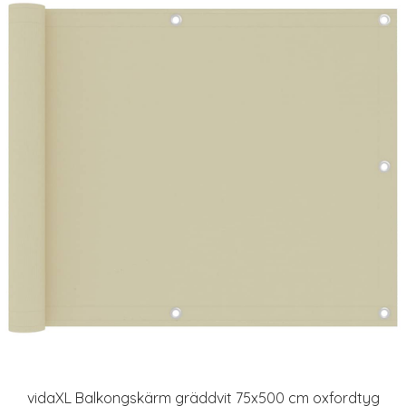
vidaXL Balkongskärm gräddvit 75x500 cm oxfordtyg