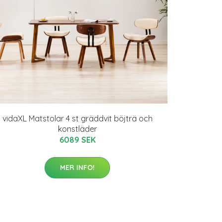
vidaXL Matstolar 4 st gräddvit böjträ och
konstläder
6089 SEK
MER INFO!