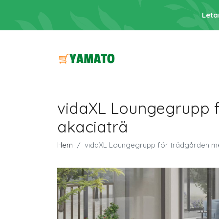
Leta
vidaXL Loungegrupp f
akaciaträ
Hem
vidaXL Loungegrupp för trädgården me