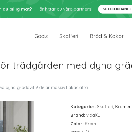
r du billig mat?
Här hittar du våra partners!
SE ERBJUDANDE
Godis
Skafferi
Bröd & Kakor
ör trädgården med dyna gräd
d dyna gräddvit 9 delar massivt akaciaträ
Kategorier:
Skafferi
,
Krämer
Brand:
vidaXL
Color:
Kräm