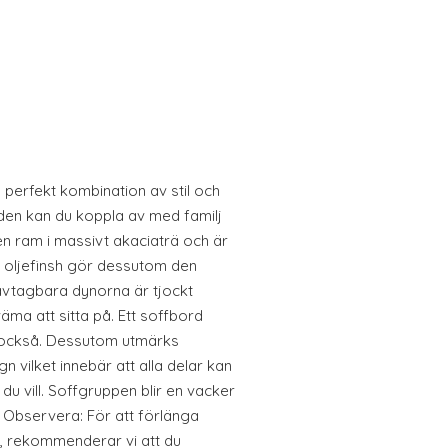
 perfekt kombination av stil och
den kan du koppla av med familj
n ram i massivt akaciaträ och är
ss oljefinsh gör dessutom den
avtagbara dynorna är tjockt
ma att sitta på. Ett soffbord
 också. Dessutom utmärks
 vilket innebär att alla delar kan
u vill. Soffgruppen blir en vacker
n. Observera: För att förlänga
r, rekommenderar vi att du