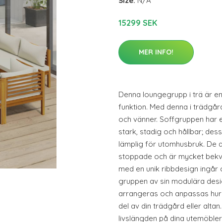
Size:
N/A
15299 SEK
MER INFO!
Denna loungegrupp i trä är en
funktion. Med denna i trädgår
och vänner. Soffgruppen har e
stark, stadig och hållbar; de
lämplig för utomhusbruk. De 
stoppade och är mycket bekvä
med en unik ribbdesign ingår
gruppen av sin modulära design
arrangeras och anpassas hur d
del av din trädgård eller alta
livslängden på dina utemöble