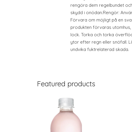
rengöra dem regelbundet och
skydd i onödan.Rengör: Använ
Förvara om möjligt på en sval
produkten förvaras utomhus, 
lock. Torka och torka överflöd
ytor efter regn eller snöfall. Låt
undvika fuktrelaterad skada.
Featured products