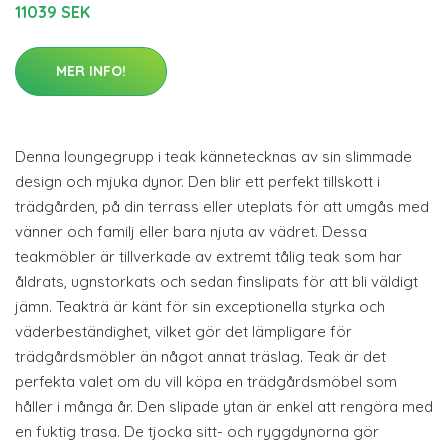
11039 SEK
MER INFO!
Denna loungegrupp i teak kännetecknas av sin slimmade
design och mjuka dynor. Den blir ett perfekt tillskott i
trädgården, på din terrass eller uteplats för att umgås med
vänner och familj eller bara njuta av vädret. Dessa
teakmöbler är tillverkade av extremt tålig teak som har
åldrats, ugnstorkats och sedan finslipats för att bli väldigt
jämn. Teakträ är känt för sin exceptionella styrka och
väderbeständighet, vilket gör det lämpligare för
trädgårdsmöbler än något annat träslag. Teak är det
perfekta valet om du vill köpa en trädgårdsmöbel som
håller i många år. Den slipade ytan är enkel att rengöra med
en fuktig trasa. De tjocka sitt- och ryggdynorna gör