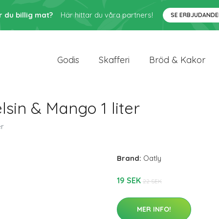
r du billig mat?
Här hittar du våra partners!
SE ERBJUDANDE
Godis
Skafferi
Bröd & Kakor
sin & Mango 1 liter
er
Brand:
Oatly
19 SEK
22 SEK
MER INFO!