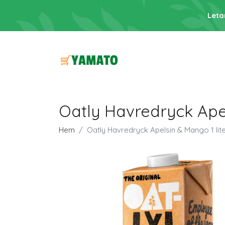
Leta
Oatly Havredryck Apel
Hem
Oatly Havredryck Apelsin & Mango 1 lit