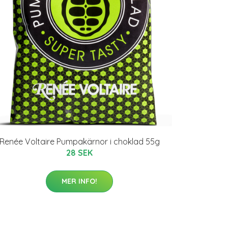
Renée Voltaire Pumpakärnor i choklad 55g
28 SEK
MER INFO!