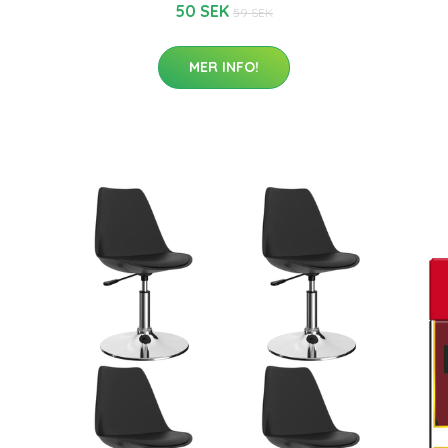
50 SEK
59 SEK
MER INFO!