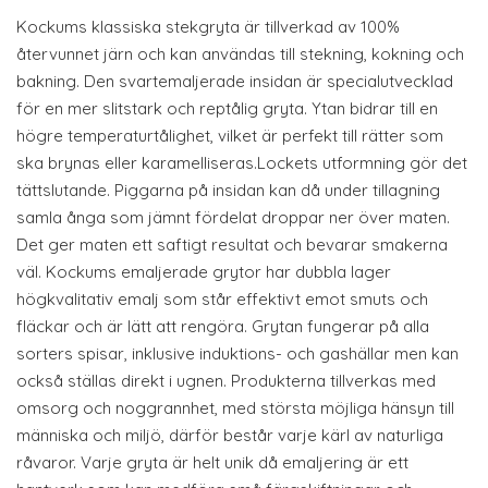
Kockums klassiska stekgryta är tillverkad av 100%
återvunnet järn och kan användas till stekning, kokning och
bakning. Den svartemaljerade insidan är specialutvecklad
för en mer slitstark och reptålig gryta. Ytan bidrar till en
högre temperaturtålighet, vilket är perfekt till rätter som
ska brynas eller karamelliseras.Lockets utformning gör det
tättslutande. Piggarna på insidan kan då under tillagning
samla ånga som jämnt fördelat droppar ner över maten.
Det ger maten ett saftigt resultat och bevarar smakerna
väl. Kockums emaljerade grytor har dubbla lager
högkvalitativ emalj som står effektivt emot smuts och
fläckar och är lätt att rengöra. Grytan fungerar på alla
sorters spisar, inklusive induktions- och gashällar men kan
också ställas direkt i ugnen. Produkterna tillverkas med
omsorg och noggrannhet, med största möjliga hänsyn till
människa och miljö, därför består varje kärl av naturliga
råvaror. Varje gryta är helt unik då emaljering är ett