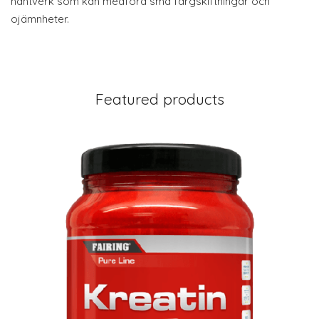
hantverk som kan medföra små färgskiftningar och
ojämnheter.
Featured products