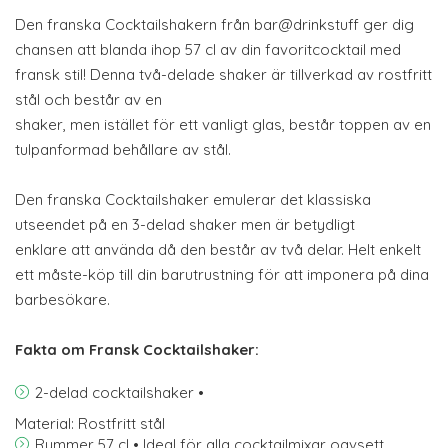
Den franska Cocktailshakern från bar@drinkstuff ger dig
chansen att blanda ihop 57 cl av din favoritcocktail med
fransk stil! Denna två-delade shaker är tillverkad av rostfritt
stål och består av en
shaker, men istället för ett vanligt glas, består toppen av en
tulpanformad behållare av stål.
Den franska Cocktailshaker emulerar det klassiska
utseendet på en 3-delad shaker men är betydligt
enklare att använda då den består av två delar. Helt enkelt
ett måste-köp till din barutrustning för att imponera på dina
barbesökare.
Fakta om Fransk Cocktailshaker:
2-delad cocktailshaker •
Material: Rostfritt stål
Rymmer 57 cl • Ideal för alla cocktailmixar oavsett