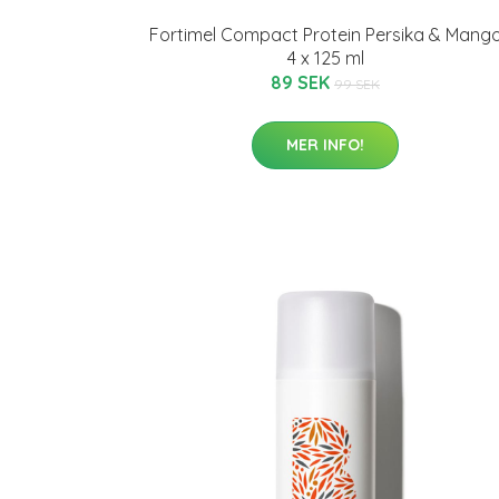
Fortimel Compact Protein Persika & Mang
4 x 125 ml
89 SEK
99 SEK
MER INFO!