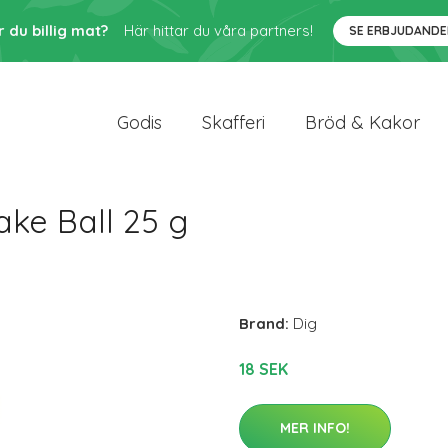
r du billig mat?
Här hittar du våra partners!
SE ERBJUDANDE
Godis
Skafferi
Bröd & Kakor
ke Ball 25 g
Brand:
Dig
18 SEK
MER INFO!