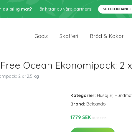
r du billig mat?
Här hittar du våra partners!
SE ERBJUDANDE
Godis
Skafferi
Bröd & Kakor
 Free Ocean Ekonomipack: 2 x 
mipack: 2 x 12,5 kg
Kategorier:
Husdjur
,
Hundma
Brand:
Belcando
1779 SEK
1828 SEK