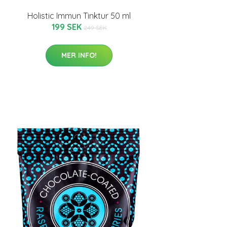
Holistic Immun Tinktur 50 ml
199 SEK
249 SEK
MER INFO!