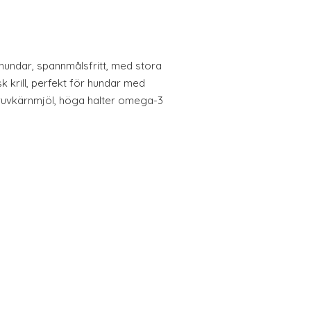
hundar, spannmålsfritt, med stora
k krill, perfekt för hundar med
ruvkärnmjöl, höga halter omega-3